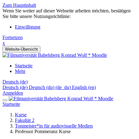
Zum Hauptinhalt
Wenn Sie weiter auf dieser Webseite arbeiten möchten, bestätigen
Sie bitte unsere Nutzungsrichtlinie:
Einwilligung
Fortsetzen
x
Website-Übersicht
Startseite
Mehr
Deutsch ‎(de)‎
Deutsch ‎(de)‎
Deutsch (du) ‎(de_du)‎
English ‎(en)‎
Anmelden
Startseite
Kurse
Fakultät 2
Tonmeister*in für audiovisuelle Medien
Professor Pommeranz Kurse