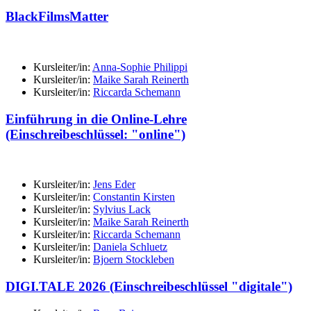
BlackFilmsMatter
Kursleiter/in:
Anna-Sophie Philippi
Kursleiter/in:
Maike Sarah Reinerth
Kursleiter/in:
Riccarda Schemann
Einführung in die Online-Lehre
(Einschreibeschlüssel: "online")
Kursleiter/in:
Jens Eder
Kursleiter/in:
Constantin Kirsten
Kursleiter/in:
Sylvius Lack
Kursleiter/in:
Maike Sarah Reinerth
Kursleiter/in:
Riccarda Schemann
Kursleiter/in:
Daniela Schluetz
Kursleiter/in:
Bjoern Stockleben
DIGI.TALE 2026 (Einschreibeschlüssel "digitale")