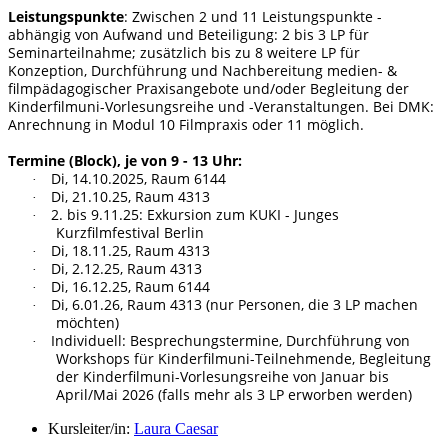
Leistungspunkte
: Zwischen 2 und 11 Leistungspunkte -
abhängig von Aufwand und Beteiligung: 2 bis 3 LP für
Seminarteilnahme; zusätzlich bis zu 8 weitere LP für
Konzeption, Durchführung und Nachbereitung medien- &
filmpädagogischer Praxisangebote und/oder Begleitung der
Kinderfilmuni-Vorlesungsreihe und -Veranstaltungen. Bei DMK:
Anrechnung in Modul 10 Filmpraxis oder 11 möglich.
Termine (Block), je von 9 - 13 Uhr:
Di, 14.10.2025, Raum 6144
·
Di, 21.10.25, Raum 4313
·
2. bis 9.11.25: Exkursion zum KUKI - Junges
·
Kurzfilmfestival Berlin
Di, 18.11.25, Raum 4313
·
Di, 2.12.25, Raum 4313
·
Di, 16.12.25, Raum 6144
·
Di, 6.01.26, Raum 4313 (nur Personen, die 3 LP machen
·
möchten)
Individuell: Besprechungstermine, Durchführung von
·
Workshops für Kinderfilmuni-Teilnehmende, Begleitung
der Kinderfilmuni-Vorlesungsreihe von Januar bis
April/Mai 2026 (falls mehr als 3 LP erworben werden)
Kursleiter/in:
Laura Caesar