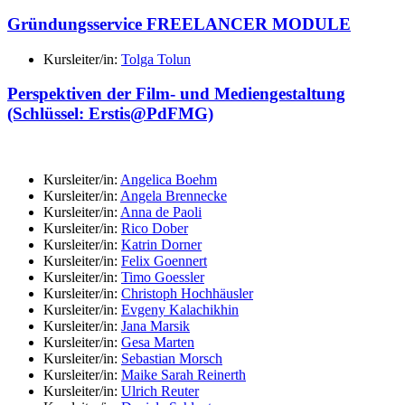
Gründungsservice FREELANCER MODULE
Kursleiter/in:
Tolga Tolun
Perspektiven der Film- und Mediengestaltung
(Schlüssel: Erstis@PdFMG)
Kursleiter/in:
Angelica Boehm
Kursleiter/in:
Angela Brennecke
Kursleiter/in:
Anna de Paoli
Kursleiter/in:
Rico Dober
Kursleiter/in:
Katrin Dorner
Kursleiter/in:
Felix Goennert
Kursleiter/in:
Timo Goessler
Kursleiter/in:
Christoph Hochhäusler
Kursleiter/in:
Evgeny Kalachikhin
Kursleiter/in:
Jana Marsik
Kursleiter/in:
Gesa Marten
Kursleiter/in:
Sebastian Morsch
Kursleiter/in:
Maike Sarah Reinerth
Kursleiter/in:
Ulrich Reuter