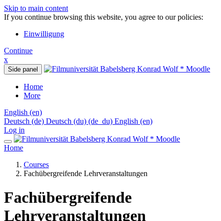
Skip to main content
If you continue browsing this website, you agree to our policies:
Einwilligung
Continue
x
Side panel
Home
More
English ‎(en)‎
Deutsch ‎(de)‎
Deutsch (du) ‎(de_du)‎
English ‎(en)‎
Log in
Home
Courses
Fachübergreifende Lehrveranstaltungen
Fachübergreifende
Lehrveranstaltungen