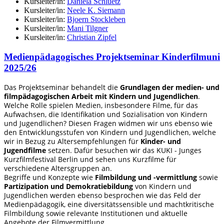
Kursleiter/in:
Daniela Schluetz
Kursleiter/in:
Neele K. Siemann
Kursleiter/in:
Bjoern Stockleben
Kursleiter/in:
Mani Tilgner
Kursleiter/in:
Christian Zipfel
Medienpädagogisches Projektseminar Kinderfilmuni
2025/26
Das Projektseminar behandelt die
Grundlagen der medien- und
filmpädagogischen Arbeit mit Kindern und Jugendlichen
.
Welche Rolle spielen Medien, insbesondere Filme, für das
Aufwachsen, die Identifikation und Sozialisation von Kindern
und Jugendlichen? Diesen Fragen widmen wir uns ebenso wie
den Entwicklungsstufen von Kindern und Jugendlichen, welche
wir in Bezug zu Altersempfehlungen für
Kinder- und
Jugendfilme
setzen. Dafür besuchen wir das KUKI - Junges
Kurzfilmfestival Berlin und sehen uns Kurzfilme für
verschiedene Altersgruppen an.
Begriffe und Konzepte wie
Filmbildung und -vermittlung
sowie
Partizipation und Demokratiebildung
von Kindern und
Jugendlichen werden ebenso besprochen wie das Feld der
Medienpädagogik, eine diversitätssensible und machtkritische
Filmbildung
sowie relevante Institutionen und aktuelle
Angebote der Filmvermittlung.