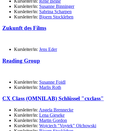
Kursleiter/in:
Rene Beine
Kursleiter/in:
Susanne Binninger
Kursleiter/in:
Sabrina Scharpen
Kursleiter/in:
Bjoern Stockleben
Zukunft des Films
Kursleiter/in:
Jens Eder
Reading Group
Kursleiter/in:
Susanne Foidl
Kursleiter/in:
Marlis Roth
CX Class (OMNILAB) Schlüssel "cxclass"
Kursleiter/in:
Angela Brennecke
Kursleiter/in:
Lena Gieseke
Kursleiter/in:
Martin Gordon
Kursleiter/in:
Wojciech "Voytek" Olchowski
Kursleiter/in:
Bjoern Stockleben