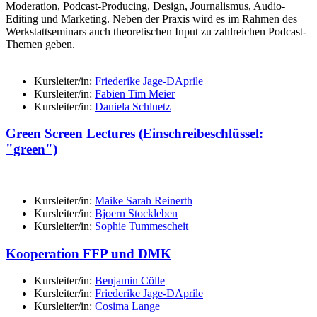
Moderation, Podcast-Producing, Design, Journalismus, Audio-
Editing und Marketing. Neben der Praxis wird es im Rahmen des
Werkstattseminars auch theoretischen Input zu zahlreichen Podcast-
Themen geben.
Kursleiter/in:
Friederike Jage-DAprile
Kursleiter/in:
Fabien Tim Meier
Kursleiter/in:
Daniela Schluetz
Green Screen Lectures (Einschreibeschlüssel:
"green")
Kursleiter/in:
Maike Sarah Reinerth
Kursleiter/in:
Bjoern Stockleben
Kursleiter/in:
Sophie Tummescheit
Kooperation FFP und DMK
Kursleiter/in:
Benjamin Cölle
Kursleiter/in:
Friederike Jage-DAprile
Kursleiter/in:
Cosima Lange