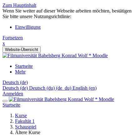
Zum Hauptinhalt
Wenn Sie weiter auf dieser Webseite arbeiten möchten, bestätigen
Sie bitte unsere Nutzungsrichtlinie:
Einwilligung
Fortsetzen
x
Website-Übersicht
Startseite
Mehr
Deutsch ‎(de)‎
Deutsch ‎(de)‎
Deutsch (du) ‎(de_du)‎
English ‎(en)‎
Anmelden
Startseite
Kurse
Fakultät 1
Schauspiel
Ältere Kurse